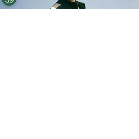
©
Netflix
Netflix confirmó el final de El Juego del
Calamar.
Por
Enzo Rueda
El Juego del Calamar
es la serie más vista de la
historia del servicio de
Netflix
y en las últimas
horas llegaron novedades de sus próximos
episodios. La expectativa es alta para los
fanáticos, ya que han pasado tres años desde su
estreno. Sin embargo, recientemente también se