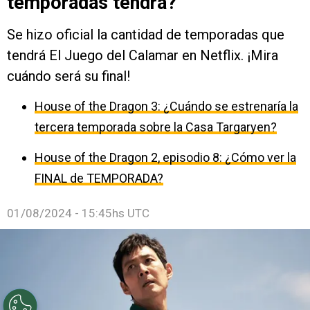
temporadas tendrá?
Se hizo oficial la cantidad de temporadas que
tendrá El Juego del Calamar en Netflix. ¡Mira
cuándo será su final!
House of the Dragon 3: ¿Cuándo se estrenaría la
tercera temporada sobre la Casa Targaryen?
House of the Dragon 2, episodio 8: ¿Cómo ver la
FINAL de TEMPORADA?
01/08/2024 - 15:45hs UTC