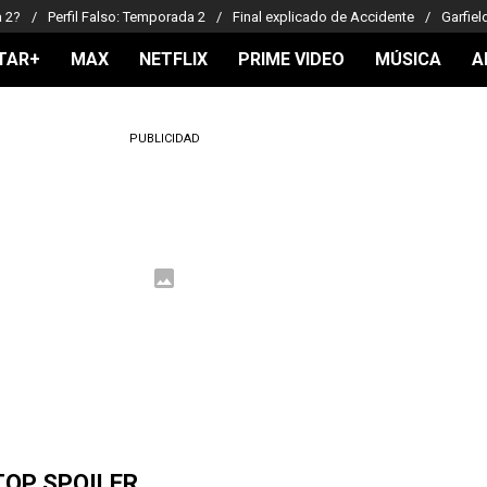
a 2?
Perfil Falso: Temporada 2
Final explicado de Accidente
Garfiel
TAR+
MAX
NETFLIX
PRIME VIDEO
MÚSICA
A
PUBLICIDAD
TOP SPOILER