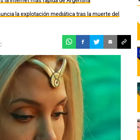
 la internet más rápida de Argentina
uncia la explotación mediática tras la muerte del
C