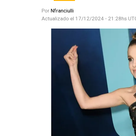
Por
Nfranciulli
Actualizado el
17/12/2024 - 21:28hs UT