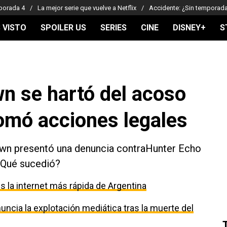
porada 4
La mejor serie que vuelve a Netflix
Accidente: ¿Sin temporad
 VISTO
SPOILER US
SERIES
CINE
DISNEY+
S
wn se hartó del acoso
tomó acciones legales
rown presentó una denuncia contraHunter Echo
 ¿Qué sucedió?
 la internet más rápida de Argentina
uncia la explotación mediática tras la muerte del