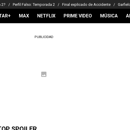
a 2?
Perfil Falso: Temporada 2
Final explicado de Accidente
Garfiel
TAR+
MAX
NETFLIX
PRIME VIDEO
MÚSICA
A
PUBLICIDAD
TOP SPOILER