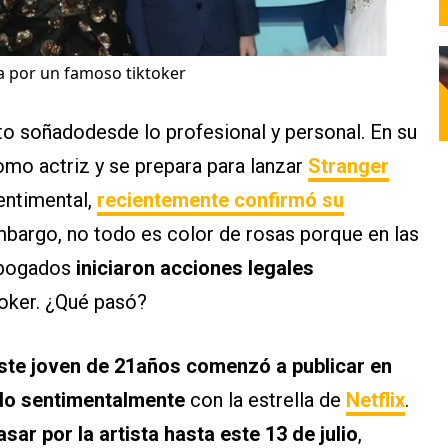
a por un famoso tiktoker
o soñadodesde lo profesional y personal. En su
omo actriz y se prepara para lanzar
Stranger
entimental,
recientemente confirmó su
embargo, no todo es color de rosas porque en las
 abogados
iniciaron acciones legales
toker. ¿Qué pasó?
ste joven de 21años comenzó a publicar en
ado sentimentalmente
con la estrella de
Netflix
.
sar por la artista hasta este 13 de julio
,