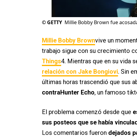
©
GETTY
Millie Bobby Brown fue acosad
Millie Bobby Brown
vive un moment
trabajo sigue con su crecimiento c
Things
4. Mientras que en su vida s
relación con
Jake Bongiovi
. Sin 
últimas horas trascendió que sus
contra
Hunter Echo
, un famoso tik
El problema comenzó desde que
e
sus posteos que se había vincul
Los comentarios fueron
dejados pa