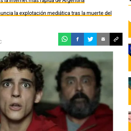
 la internet más rápida de Argentina
uncia la explotación mediática tras la muerte del
C