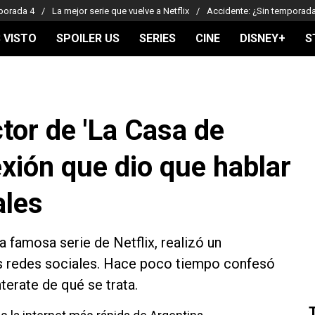
porada 4
La mejor serie que vuelve a Netflix
Accidente: ¿Sin temporad
 VISTO
SPOILER US
SERIES
CINE
DISNEY+
S
tor de 'La Casa de
exión que dio que hablar
ales
 la famosa serie de Netflix, realizó un
as redes sociales. Hace poco tiempo confesó
erate de qué se trata.