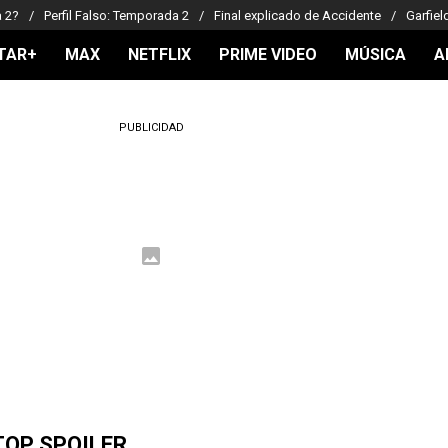
a 2?
Perfil Falso: Temporada 2
Final explicado de Accidente
Garfiel
TAR+
MAX
NETFLIX
PRIME VIDEO
MÚSICA
A
PUBLICIDAD
TOP SPOILER