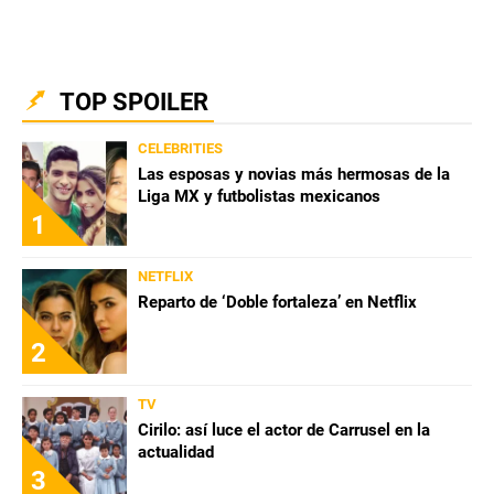
TOP SPOILER
CELEBRITIES
Las esposas y novias más hermosas de la
Liga MX y futbolistas mexicanos
1
NETFLIX
Reparto de ‘Doble fortaleza’ en Netflix
2
TV
Cirilo: así luce el actor de Carrusel en la
actualidad
3