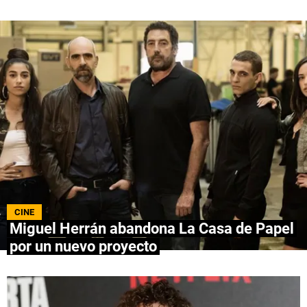
QUIENES SOMOS
|
STAFF
|
CONTACTO
|
Escribe en Spoiler
Términos y Condiciones
Políticas de Privacidad
Política Editorial
Ad Choices
Bolavip, al igual que Futbol Sites, es una
compañía perteneciente a Better Collective.
Todos los derechos reservados.
CINE
Miguel Herrán abandona La Casa de Papel
por un nuevo proyecto