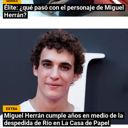
SERIES
Élite: ¿qué pasó con el personaje de Miguel
NETFLIX
Herrán?
PRIME VIDEO
APPLE TV+
MÚSICA
CELEBRITIES
PASATIEMPOS
INFLUENCERS
SPOILER US
EXTRA
Miguel Herrán cumple años en medio de la
despedida de Río en La Casa de Papel