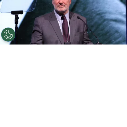
©
Getty Images
El actor fue acusado por la muerte de
la directora de fotografía de Rust
Por
Jonathan Hernandez
Alec Baldwin
, de 65 años,
fue acusado en
enero de dos cargos de homicidio involuntario
tras la muerte de Haylna Hutchins mientras
filmaban la cinta
Rust
, donde el director Joel