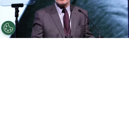
©
Getty Images
El actor fue acusado por la muerte de
la directora de fotografía de Rust
Por
Jonathan Hernandez
Alec Baldwin
, de 65 años,
fue acusado en
enero de dos cargos de homicidio involuntario
tras la muerte de Haylna Hutchins mientras
filmaban la cinta
Rust
, donde el director Joel
Souza también recibió un disparo, sin embargo,