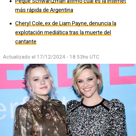
Peque Schwartzman afirmó cuál es la internet
más rápida de Argentina
Cheryl Cole, ex de Liam Payne, denuncia la
explotación mediática tras la muerte del
cantante
Actualizado el
17/12/2024 - 18:53hs UTC