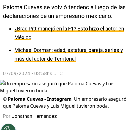
Paloma Cuevas se volvió tendencia luego de las
declaraciones de un empresario mexicano.
¿Brad Pitt manejó en la F1? Esto hizo el actor en
México
Michael Dorman: edad, estatura, pareja, series y
más del actor de Territorial
07/09/2024 - 03:58hs UTC
©
Paloma Cuevas - Instagram
Un empresario aseguró
que Paloma Cuevas y Luis Miguel tuvieron boda.
Por
Jonathan Hernandez