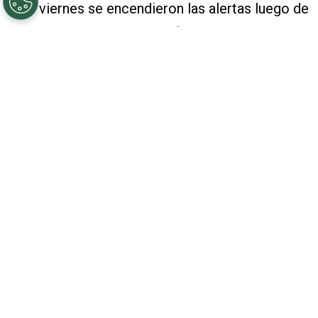
Este viernes se encendieron las alertas luego de
que aparentemente se confirmaran los rumores
sobre una supuesta boda entre
Luis Miguel
y
Paloma Cuevas
y aquí te decimos
qué se sabe,
así como cuál es la edad, fortuna e hijos de la
diseñadora española, quien también es una
conocida celebridad.
PUBLICIDAD