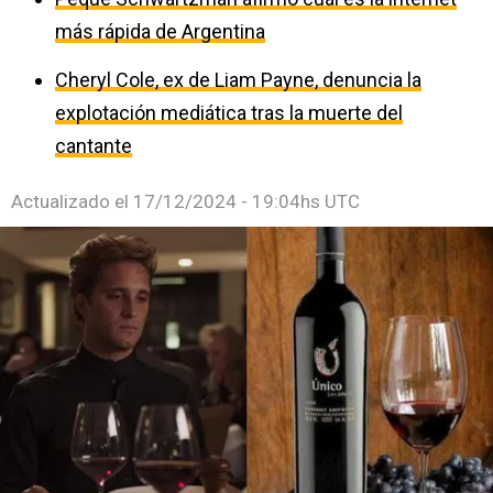
más rápida de Argentina
Cheryl Cole, ex de Liam Payne, denuncia la
explotación mediática tras la muerte del
cantante
Actualizado el
17/12/2024 - 19:04hs UTC