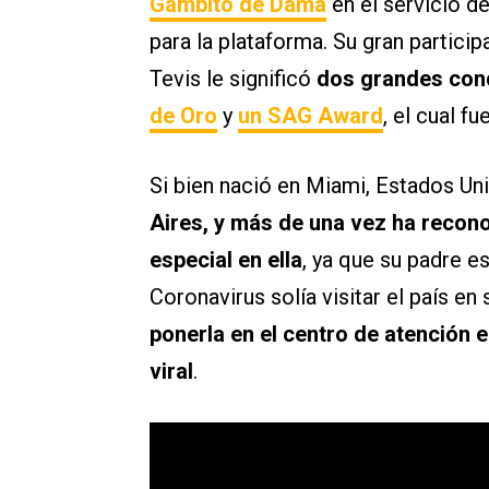
Gambito de Dama
en el servicio d
para la plataforma. Su gran particip
Tevis le significó
dos grandes cond
de Oro
y
un SAG Award
, el cual f
Si bien nació en Miami, Estados Un
Aires, y más de una vez ha recon
especial en ella
, ya que su padre e
Coronavirus solía visitar el país en
ponerla en el centro de atención e
viral
.