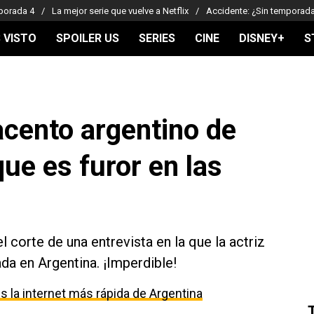
porada 4
La mejor serie que vuelve a Netflix
Accidente: ¿Sin temporad
 VISTO
SPOILER US
SERIES
CINE
DISNEY+
S
 acento argentino de
ue es furor en las
l corte de una entrevista en la que la actriz
da en Argentina. ¡Imperdible!
 la internet más rápida de Argentina