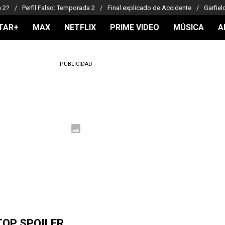
a 2?
Perfil Falso: Temporada 2
Final explicado de Accidente
Garfiel
TAR+
MAX
NETFLIX
PRIME VIDEO
MÚSICA
A
PUBLICIDAD
TOP SPOILER