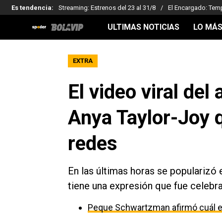
Es tendencia
:
Streaming: Estrenos del 23 al 31/8
El Encargado: Tem
ULTIMAS NOTICIAS
LO MÁS
EXTRA
El video viral del
Anya Taylor-Joy q
redes
En las últimas horas se popularizó e
tiene una expresión que fue celebra
Peque Schwartzman afirmó cuál es