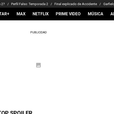
a 2?
Perfil Falso: Temporada 2
Final explicado de Accidente
Garfiel
TAR+
MAX
NETFLIX
PRIME VIDEO
MÚSICA
A
PUBLICIDAD
TOP SPOILER