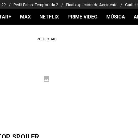
a 2?
Perfil Falso: Temporada 2
Final explicado de Accidente
Garfiel
TAR+
MAX
NETFLIX
PRIME VIDEO
MÚSICA
A
PUBLICIDAD
TOP SPOILER