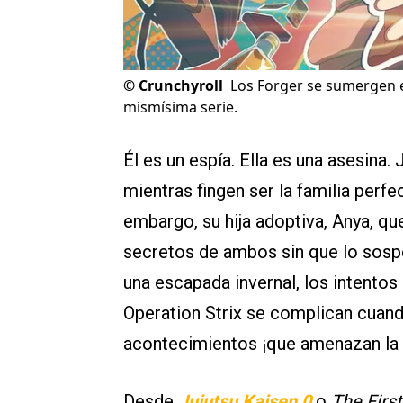
©
Crunchyroll
Los Forger se sumergen e
mismísima serie.
Él es un espía. Ella es una asesina.
mientras fingen ser la familia perf
embargo, su hija adoptiva, Anya, q
secretos de ambos sin que lo sospec
una escapada invernal, los intentos
Operation Strix se complican cuan
acontecimientos ¡que amenazan la 
Desde
Jujutsu Kaisen 0
o
The Firs