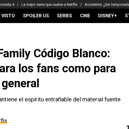
porada 4
La mejor serie que vuelve a Netflix
Accidente: ¿Sin temporad
 VISTO
SPOILER US
SERIES
CINE
DISNEY+
S
Family Código Blanco:
para los fans como para
 general
tiene el espíritu entrañable del material fuente
flix