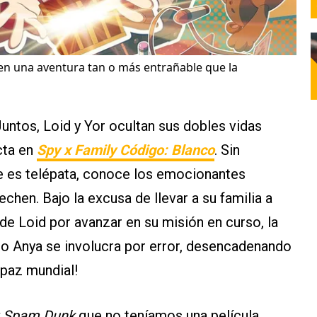
n una aventura tan o más entrañable que la
 Juntos, Loid y Yor ocultan sus dobles vidas
ecta en
Spy x Family Código: Blanco
. Sin
ue es telépata, conoce los emocionantes
hen. Bajo la excusa de llevar a su familia a
 de Loid por avanzar en su misión en curso, la
do Anya se involucra por error, desencadenando
paz mundial!
t Spam Dunk
que no teníamos una película