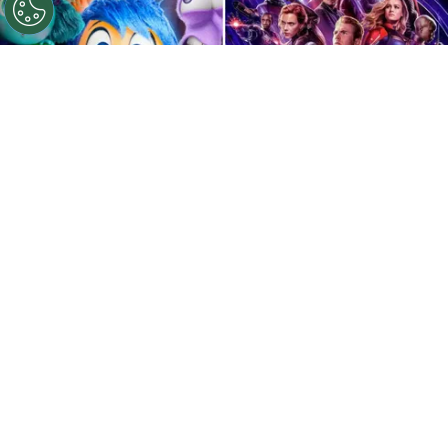
©
IMDb
Intensamente 2 tiene un nuevo récord
histórico.
Por
Enzo Rueda
Intensamente 2
es el estreno más reciente de
Pixar
y, como se esperaba, se convirtió en un
éxito mundial. En la actualidad se posiciona
como la película con mayor recaudación en lo
que va del año, a la espera de las cifras finales