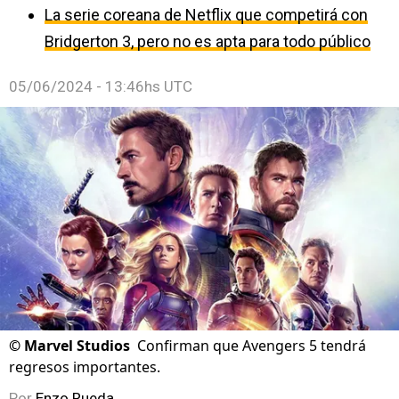
La serie coreana de Netflix que competirá con
Bridgerton 3, pero no es apta para todo público
05/06/2024 - 13:46hs UTC
©
Marvel Studios
Confirman que Avengers 5 tendrá
regresos importantes.
Por
Enzo Rueda