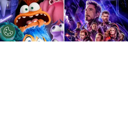
©
IMDb
Intensamente 2 tiene un nuevo récord
histórico.
Por
Enzo Rueda
Intensamente 2
es el estreno más reciente de
Pixar
y, como se esperaba, se convirtió en un