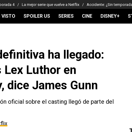
porada 4
La mejor serie que vuelve a Netflix
Accidente: ¿Sin temporad
 VISTO
SPOILER US
SERIES
CINE
DISNEY+
S
efinitiva ha llegado:
s Lex Luthor en
, dice James Gunn
ón oficial sobre el casting llegó de parte del
flix