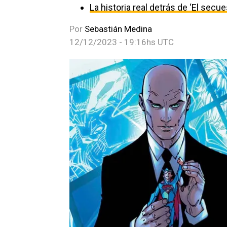
La historia real detrás de ‘El secu
Por
Sebastián Medina
12/12/2023 - 19:16hs UTC