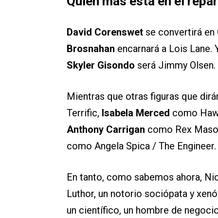
Quién más está en el repa
David Corenswet
se convertirá en
Brosnahan
encarnará a Lois Lane. 
Skyler Gisondo
será Jimmy Olsen.
Mientras que otras figuras que dir
Terrific,
Isabela Merced
como Hawk
Anthony Carrigan
como Rex Maso
como Angela Spica / The Engineer.
En tanto, como sabemos ahora, Nich
Luthor, un notorio sociópata y xen
un científico, un hombre de negocio