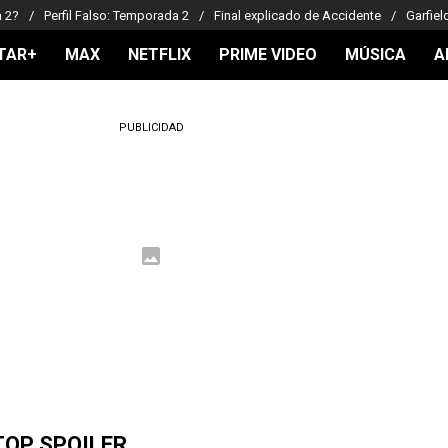
a 2?
Perfil Falso: Temporada 2
Final explicado de Accidente
Garfiel
TAR+
MAX
NETFLIX
PRIME VIDEO
MÚSICA
A
PUBLICIDAD
TOP SPOILER