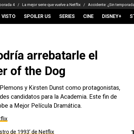
porada 4
La mejor serie que vuelve a Netflix
Accidente: ¿Sin temporad
 VISTO
SPOILER US
SERIES
CINE
DISNEY+
S
dría arrebatarle el
r of the Dog
Plemons y Kirsten Dunst como protagonistas,
andes candidatos para la Academia. Este fin de
be a Mejor Película Dramática.
flix
estro de 1993’ de Netflix