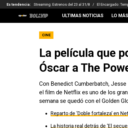
Es tendencia
:
Streaming: Estrenos del 23 al 31/8
El Encargado: Tem
ULTIMAS NOTICIAS
LO MÁS
CINE
La película que po
Óscar a The Powe
Con Benedict Cumberbatch, Jesse 
el film de Netflix es uno de los gr
semana se quedó con el Golden Glo
Reparto de ‘Doble fortaleza’ en Net
La historia real detrás de ‘El secu