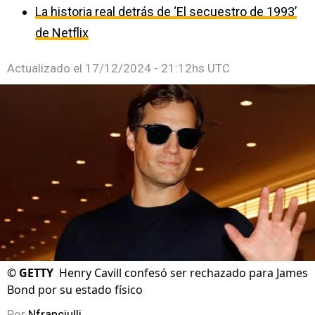
La historia real detrás de ‘El secuestro de 1993’
de Netflix
Actualizado el
17/12/2024 - 21:12hs UTC
©
GETTY
Henry Cavill confesó ser rechazado para James
Bond por su estado físico
Por
Nfranciulli