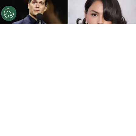
©
Getty Images.
Henry Cavill y Eiza González
protagonizan la película que es furor en Prime Video.
Por
Walter Estrella
Este 25 de julio
Prime Video
estrenó una
película que ya es furor a nivel mundial la cual,
está protagonizada por
Henry Cavill
y
Eiza