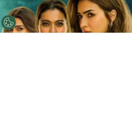
©
Netflix
Doble fortaleza en Netflix
Por
Jacqueline Arteaga
Una nueva cinta de suspenso romántico acaba
de llegar a la plataforma y ya está causando
furor, se trata de la
producción hindú ‘Doble
fortaleza’ en Netflix
, descubre
de qué trata
y