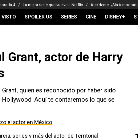
porada 4
La mejor serie que vuelve a Netflix
Accidente: ¿Sin temporad
 VISTO
SPOILER US
SERIES
CINE
DISNEY+
S
 Grant, actor de Harry
s
l Grant, quien es reconocido por haber sido
e Hollywood. Aquí te contaremos lo que se
izo el actor en México
eja, series y más del actor de Territorial