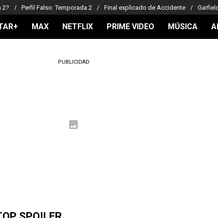
a 2?
Perfil Falso: Temporada 2
Final explicado de Accidente
Garfiel
TAR+
MAX
NETFLIX
PRIME VIDEO
MÚSICA
A
PUBLICIDAD
TOP SPOILER