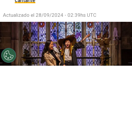
cantante
Actualizado el
28/09/2024 - 02:39hs UTC
©
Harry Potter Magic at Play
La exposición ya está
disponible en México.
Por
Jonathan Hernandez