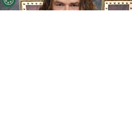
©
Getty images
Sam Corlett de 'Vikingos Valhalla' a
'Territorial' en Netflix
Por
Jacqueline Arteaga
La plataforma de streaming estrenó una nueva
serie
western
que ya es furor a solo horas de su
estreno, se trata de
‘Territorial’ en Netflix
, su
reparto es protagonizado
por Anna Torv,
Michael Dorman
y
Sam Corlett
, descubre
quién