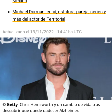
México
Michael Dorman: edad, estatura, pareja, series y
más del actor de Territorial
Actualizado el
19/11/2022 - 14:41hs UTC
©
Getty
Chris Hemsworth y un cambio de vida tras
descubrir que puede padecer Alzheimer.