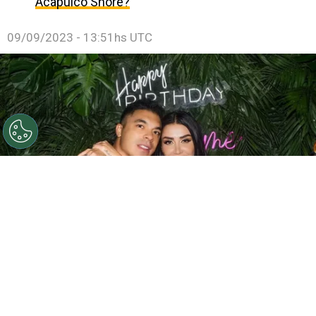
Acapulco Shore?
09/09/2023 - 13:51hs UTC
Karime Pindter y Jawy Méndez no están en Acapulco
Shore 11.
Por
Juan Ignacio Lofredo