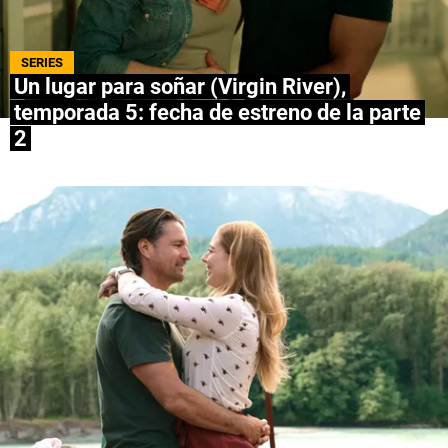
NETFLIX
SERIES
PRIME VIDEO
Un lugar para soñar (Virgin River),
temporada 5: fecha de estreno de la parte
APPLE TV+
2
MÚSICA
CELEBRITIES
PASATIEMPOS
INFLUENCERS
SPOILER US