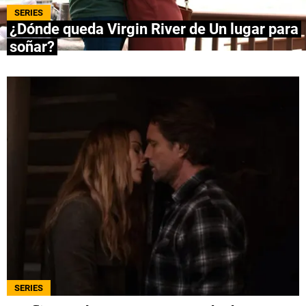
SERIES
¿Dónde queda Virgin River de Un lugar para
QUIENES SOMOS
|
STAFF
|
CONTACTO
|
soñar?
Escribe en Spoiler
Términos y Condiciones
Políticas de Privacidad
Política Editorial
Ad Choices
Bolavip, al igual que Futbol Sites, es una
compañía perteneciente a Better Collective.
Todos los derechos reservados.
SERIES