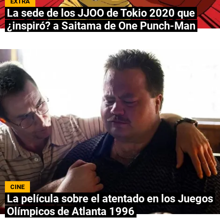
EXTRA
La sede de los JJOO de Tokio 2020 que
NETFLIX
¿inspiró? a Saitama de One Punch-Man
PRIME VIDEO
APPLE TV+
MÚSICA
CELEBRITIES
PASATIEMPOS
INFLUENCERS
SPOILER US
CINE
La película sobre el atentado en los Juegos
Olímpicos de Atlanta 1996