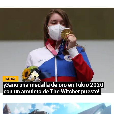
QUIENES SOMOS
|
STAFF
|
CONTACTO
|
Escribe en Spoiler
Términos y Condiciones
Políticas de Privacidad
Política Editorial
Ad Choices
Bolavip, al igual que Futbol Sites, es una
compañía perteneciente a Better Collective.
Todos los derechos reservados.
EXTRA
¡Ganó una medalla de oro en Tokio 2020
con un amuleto de The Witcher puesto!