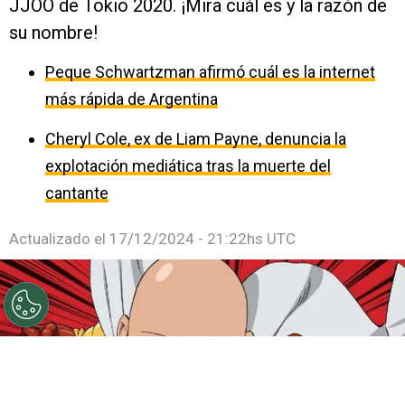
JJOO de Tokio 2020. ¡Mira cuál es y la razón de
su nombre!
Peque Schwartzman afirmó cuál es la internet
más rápida de Argentina
Cheryl Cole, ex de Liam Payne, denuncia la
explotación mediática tras la muerte del
cantante
Actualizado el
17/12/2024 - 21:22hs UTC