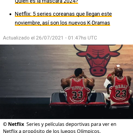
Quién es la máscara 2024?
Netflix: 5 series coreanas que llegan este
noviembre, así son los nuevos K-Dramas
Actualizado el
26/07/2021 - 01:47hs UTC
©
Netflix
Series y películas deportivas para ver en
Netflix a propósito de los Juegos Olímpicos.