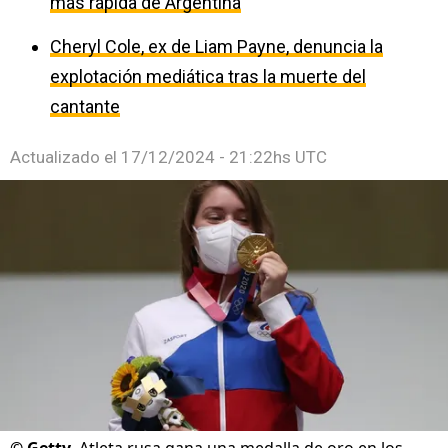
más rápida de Argentina
Cheryl Cole, ex de Liam Payne, denuncia la
explotación mediática tras la muerte del
cantante
Actualizado el
17/12/2024 - 21:22hs UTC