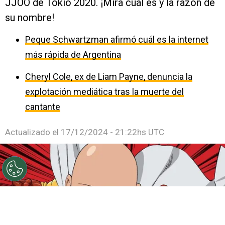
JJOO de Tokio 2020. ¡Mira cuál es y la razón de
su nombre!
Peque Schwartzman afirmó cuál es la internet
más rápida de Argentina
Cheryl Cole, ex de Liam Payne, denuncia la
explotación mediática tras la muerte del
cantante
Actualizado el
17/12/2024 - 21:22hs UTC