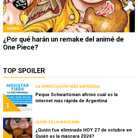
SERIES
¿Por qué harán un remake del animé de
One Piece?
TOP SPOILER
LA VERIFICACIÓN MÁS ESPERADA
Peque Schwartzman afirmó cuál es la
internet más rápida de Argentina
1
QUIÉN ES LA MÁSCARA
¿Quién fue eliminado HOY 27 de octubre en
Quién es la máscara 2024?