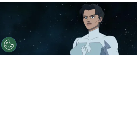
©
IMDb
La temporada 3 de Invencible ya tiene fecha de
estreno y te decimos cuándo llega a Prime Video.
Por
Jonathan Hernandez
Luego de meses de especular cuándo podría
llegar la nueva entrega de
Invencible
,
Prime