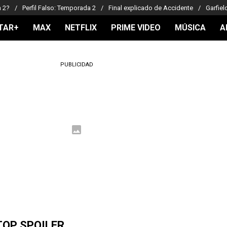
a 2?
Perfil Falso: Temporada 2
Final explicado de Accidente
Garfiel
TAR+
MAX
NETFLIX
PRIME VIDEO
MÚSICA
A
PUBLICIDAD
TOP SPOILER