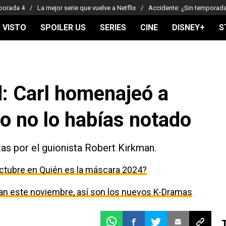
porada 4
La mejor serie que vuelve a Netflix
Accidente: ¿Sin temporad
 VISTO
SPOILER US
SERIES
CINE
DISNEY+
S
: Carl homenajeó a
ro no lo habías notado
as por el guionista Robert Kirkman.
ctubre en Quién es la máscara 2024?
egan este noviembre, así son los nuevos K-Dramas