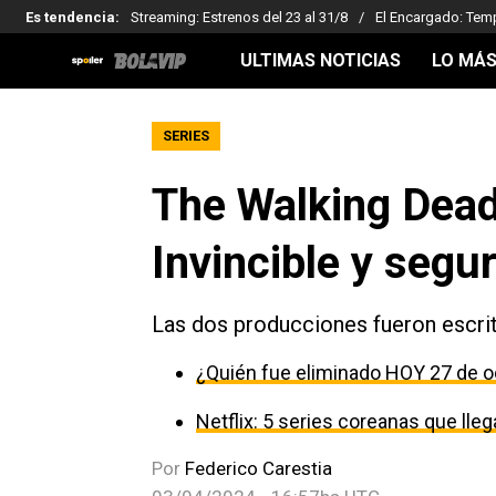
Es tendencia
:
Streaming: Estrenos del 23 al 31/8
El Encargado: Tem
ULTIMAS NOTICIAS
LO MÁS
SERIES
The Walking Dead
Invincible y segu
Las dos producciones fueron escrit
¿Quién fue eliminado HOY 27 de o
Netflix: 5 series coreanas que ll
Por
Federico Carestia