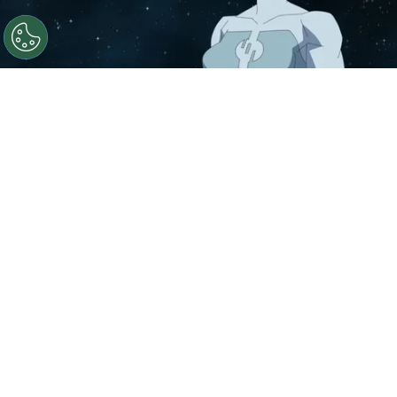
©
IMDb
La temporada 3 de Invencible ya tiene fecha de
estreno y te decimos cuándo llega a Prime Video.
Por
Jonathan Hernandez
Luego de meses de especular cuándo podría
llegar la nueva entrega de
Invencible
,
Prime
Video
finalmente hizo oficial la fecha de
estreno
de
Invincible
y te decimos cuándo será.