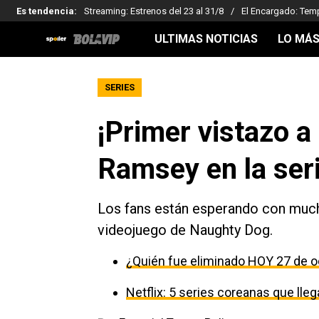
Es tendencia
:
Streaming: Estrenos del 23 al 31/8
El Encargado: Tem
ULTIMAS NOTICIAS
LO MÁS
SERIES
¡Primer vistazo a
Ramsey en la seri
Los fans están esperando con much
videojuego de Naughty Dog.
¿Quién fue eliminado HOY 27 de o
Netflix: 5 series coreanas que ll