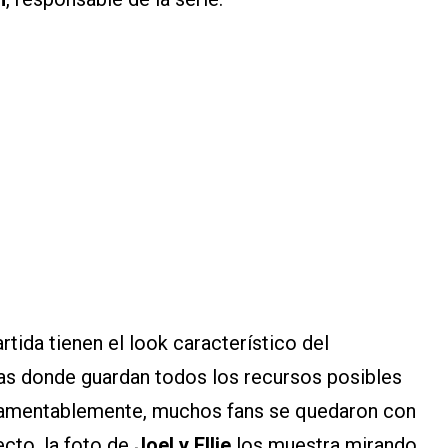
tida tienen el look característico del
as donde guardan todos los recursos posibles
. Lamentablemente, muchos fans se quedaron con
cto, la foto de
Joel y Ellie
los muestra mirando