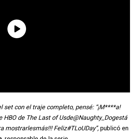
l set con el traje completo, pensé: “¡M****a!
ón de HBO de The Last of Usde@Naughty_Dogestá
ra mostrarlesmás!!! Feliz#TLoUDay”,
publicó en
n
, responsable de la serie.