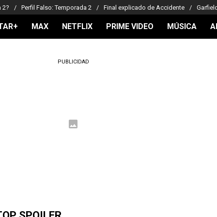
a 2?
Perfil Falso: Temporada 2
Final explicado de Accidente
Garfiel
TAR+
MAX
NETFLIX
PRIME VIDEO
MÚSICA
A
PUBLICIDAD
TOP SPOILER