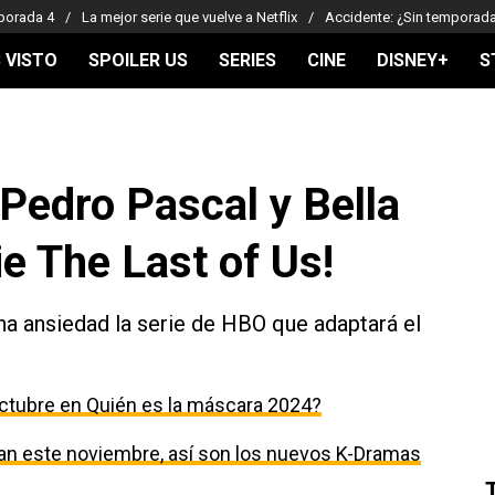
porada 4
La mejor serie que vuelve a Netflix
Accidente: ¿Sin temporad
 VISTO
SPOILER US
SERIES
CINE
DISNEY+
S
 Pedro Pascal y Bella
e The Last of Us!
a ansiedad la serie de HBO que adaptará el
ctubre en Quién es la máscara 2024?
egan este noviembre, así son los nuevos K-Dramas