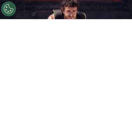
©
IMDb
Llegó el primer avance de Gladiador 2.
Por
Enzo Rueda
Gladiador 2
es una de las películas más
esperadas de lo que resta del año y, después de
una larga espera, ya tenemos disponible su