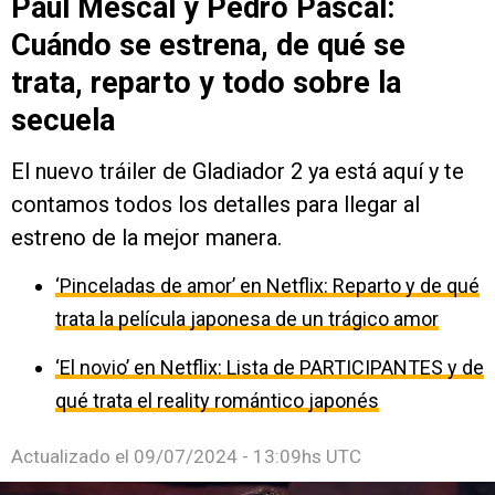
Paul Mescal y Pedro Pascal:
Cuándo se estrena, de qué se
trata, reparto y todo sobre la
secuela
El nuevo tráiler de Gladiador 2 ya está aquí y te
contamos todos los detalles para llegar al
estreno de la mejor manera.
‘Pinceladas de amor’ en Netflix: Reparto y de qué
trata la película japonesa de un trágico amor
‘El novio’ en Netflix: Lista de PARTICIPANTES y de
qué trata el reality romántico japonés
Actualizado el
09/07/2024 - 13:09hs UTC