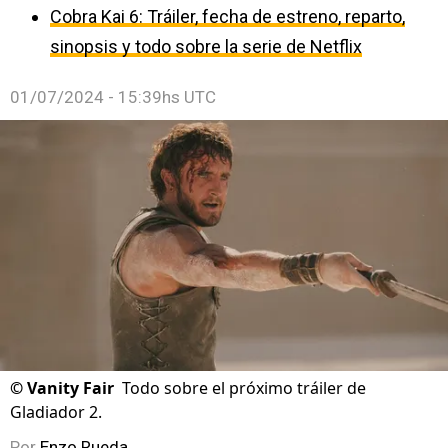
Cobra Kai 6: Tráiler, fecha de estreno, reparto,
sinopsis y todo sobre la serie de Netflix
01/07/2024 - 15:39hs UTC
©
Vanity Fair
Todo sobre el próximo tráiler de
Gladiador 2.
Por
Enzo Rueda