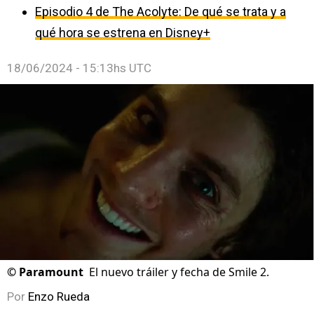
Episodio 4 de The Acolyte: De qué se trata y a
qué hora se estrena en Disney+
18/06/2024 - 15:13hs UTC
©
Paramount
El nuevo tráiler y fecha de Smile 2.
Por
Enzo Rueda