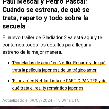
Paul Mescal y Pedro Pascal:
Cuándo se estrena, de qué se
trata, reparto y todo sobre la
secuela
El nuevo tráiler de Gladiador 2 ya está aquí y te
contamos todos los detalles para llegar al
estreno de la mejor manera.
‘Pinceladas de amor’ en Netflix: Reparto y de qué
trata la película japonesa de un trágico amor
‘El novio’ en Netflix: Lista de PARTICIPANTES y de
qué trata el reality romántico japonés
Actualizado el
09/07/2024 - 13:09hs UTC