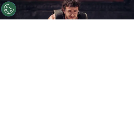
©
IMDb
Llegó el primer avance de Gladiador 2.
Por
Enzo Rueda
Gladiador 2
es una de las películas más
esperadas de lo que resta del año y, después de
una larga espera, ya tenemos disponible su