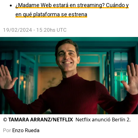
¿Madame Web estará en streaming? Cuándo y
en qué plataforma se estrena
19/02/2024 - 15:20hs UTC
©
TAMARA ARRANZ/NETFLIX
Netflix anunció Berlín 2.
Por
Enzo Rueda