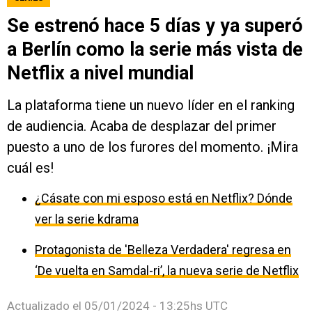
Se estrenó hace 5 días y ya superó
a Berlín como la serie más vista de
Netflix a nivel mundial
La plataforma tiene un nuevo líder en el ranking
de audiencia. Acaba de desplazar del primer
puesto a uno de los furores del momento. ¡Mira
cuál es!
¿Cásate con mi esposo está en Netflix? Dónde
ver la serie kdrama
Protagonista de 'Belleza Verdadera' regresa en
‘De vuelta en Samdal-ri’, la nueva serie de Netflix
Actualizado el
05/01/2024 - 13:25hs UTC