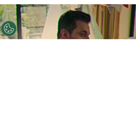
©
Netflix
La nueva serie #1 de Netflix.
Por
Enzo Rueda
Como no podía suceder de otra manera, el
servicio de straming
Netflix
dio sus primeros
pasos en el 2024 con un nuevo éxito que ya está