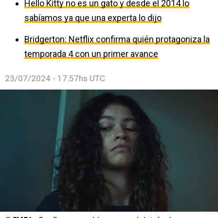
Hello Kitty no es un gato y desde el 2014 lo
sabíamos ya que una experta lo dijo
Bridgerton: Netflix confirma quién protagoniza la
temporada 4 con un primer avance
23/07/2024 - 17:57hs UTC