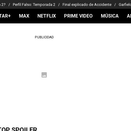
a 2?
Perfil Falso: Temporada 2
Final explicado de Accidente
Garfiel
TAR+
MAX
NETFLIX
PRIME VIDEO
MÚSICA
A
PUBLICIDAD
TOP SPOILER