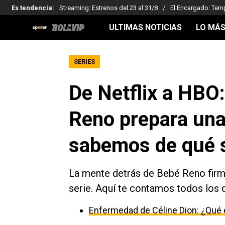
Es tendencia
:
Streaming: Estrenos del 23 al 31/8
El Encargado: Tem
ULTIMAS NOTICIAS
LO MÁS
SERIES
De Netflix a HBO:
Reno prepara una
sabemos de qué s
La mente detrás de Bebé Reno firm
serie. Aquí te contamos todos los d
Enfermedad de Céline Dion: ¿Qué e