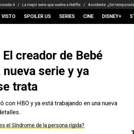
porada 4
La mejor serie que vuelve a Netflix
Accidente: ¿Sin temporad
 VISTO
SPOILER US
SERIES
CINE
DISNEY+
S
 El creador de Bebé
 nueva serie y ya
e trata
ó con HBO y ya está trabajando en una nueva
etalles.
s el Síndrome de la persona rígida?