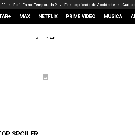
a 2?
Perfil Falso: Temporada 2
Final explicado de Accidente
Garfiel
TAR+
MAX
NETFLIX
PRIME VIDEO
MÚSICA
A
PUBLICIDAD
TOP SPOILER