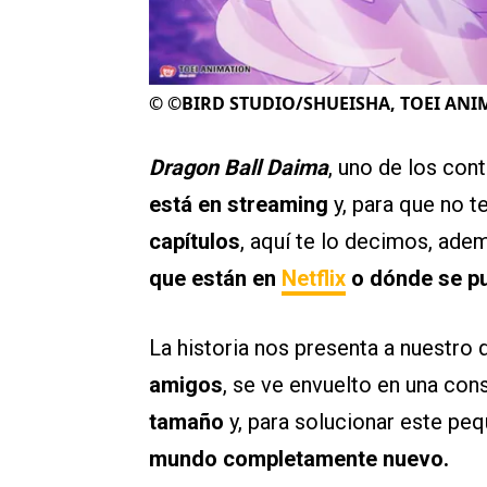
©
©BIRD STUDIO/SHUEISHA, TOEI AN
Dragon Ball Daima
, uno de los con
está en streaming
y, para que no t
capítulos
, aquí te lo decimos, ade
que están en
Netflix
o dónde se pu
La historia nos presenta a nuestro
amigos
, se ve envuelto en una con
tamaño
y, para solucionar este pe
mundo completamente nuevo.