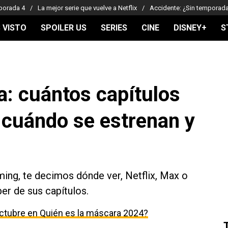
porada 4
La mejor serie que vuelve a Netflix
Accidente: ¿Sin temporad
 VISTO
SPOILER US
SERIES
CINE
DISNEY+
S
a: cuántos capítulos
, cuándo se estrenan y
ming, te decimos dónde ver, Netflix, Max o
er de sus capítulos.
ctubre en Quién es la máscara 2024?