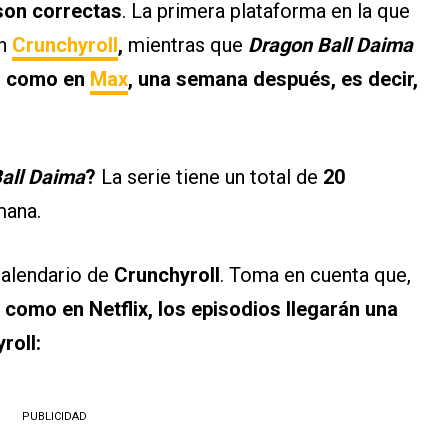
son correctas
. La primera plataforma en la que
en
Crunchyroll
,
mientras que
Dragon Ball Daima
x, como en
Max
, una semana después, es decir,
all Daima
?
La serie tiene un total de
20
mana.
calendario de
Crunchyroll
. Toma en cuenta que,
 como en Netflix, los episodios llegarán una
roll:
PUBLICIDAD