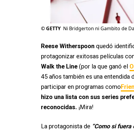
©
GETTY
Ni Bridgerton ni Gambito de Da
Reese Witherspoon
quedó identifi
protagonizar exitosas películas c
Walk the Line
(por la que ganó el
O
45 años también es una entendida de
participar en programas como
Frie
hizo una lista con sus series pref
reconocidas.
¡Mira!
La protagonista de
“Como si fuera c