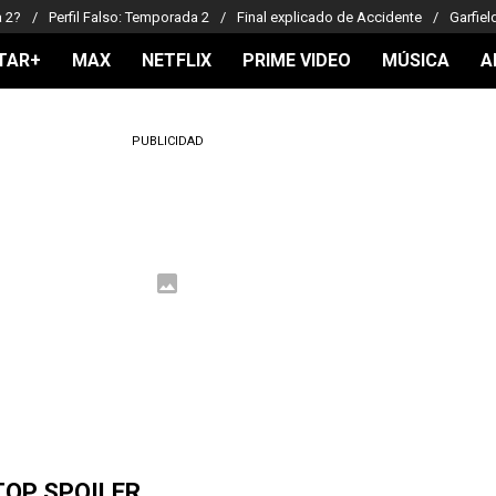
a 2?
Perfil Falso: Temporada 2
Final explicado de Accidente
Garfiel
TAR+
MAX
NETFLIX
PRIME VIDEO
MÚSICA
A
PUBLICIDAD
TOP SPOILER