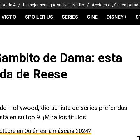
porada 4
La mejor serie que vuelve a Netflix
Accidente: ¿Sin temporad
 VISTO
SPOILER US
SERIES
CINE
DISNEY+
S
 Gambito de Dama: esta
rida de Reese
e Hollywood, dio su lista de series preferidas
á en su top 9. ¡Mira los títulos!
ctubre en Quién es la máscara 2024?