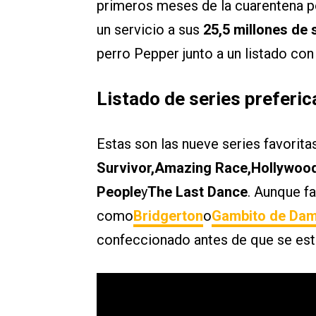
primeros meses de la cuarentena po
un servicio a sus
25,5 millones de 
perro Pepper junto a un listado co
Listado de series prefer
Estas son las nueve series favorit
Survivor,Amazing Race,Hollywood
People
y
The Last Dance
. Aunque f
como
Bridgerton
o
Gambito de Da
confeccionado antes de que se est