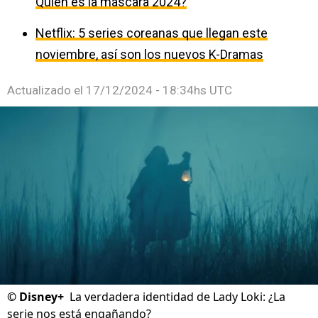
Quién es la máscara 2024?
Netflix: 5 series coreanas que llegan este
noviembre, así son los nuevos K-Dramas
Actualizado el
17/12/2024 - 18:34hs UTC
©
Disney+
La verdadera identidad de Lady Loki: ¿La
serie nos está engañando?