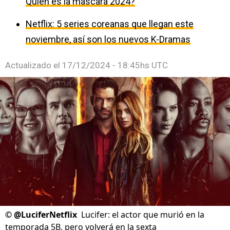
Quién es la máscara 2024?
Netflix: 5 series coreanas que llegan este
noviembre, así son los nuevos K-Dramas
Actualizado el
17/12/2024 - 18:45hs UTC
©
@LuciferNetflix
Lucifer: el actor que murió en la
temporada 5B, pero volverá en la sexta