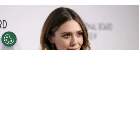
©
Getty Images
Títulos de la actriz en las plataformas.
Por
Enzo Rueda
Elizabeth Chase Olsen
, nacida el 16 de febrero
de 1989 en California, celebra este viernes sus
35 años de vida. La actriz, que comenzó a