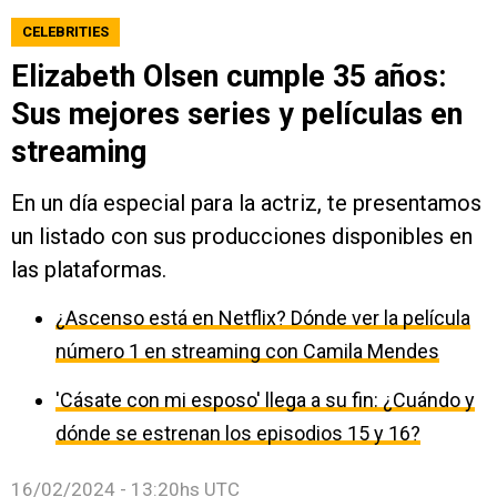
CELEBRITIES
Elizabeth Olsen cumple 35 años:
Sus mejores series y películas en
streaming
En un día especial para la actriz, te presentamos
un listado con sus producciones disponibles en
las plataformas.
¿Ascenso está en Netflix? Dónde ver la película
número 1 en streaming con Camila Mendes
'Cásate con mi esposo' llega a su fin: ¿Cuándo y
dónde se estrenan los episodios 15 y 16?
16/02/2024 - 13:20hs UTC