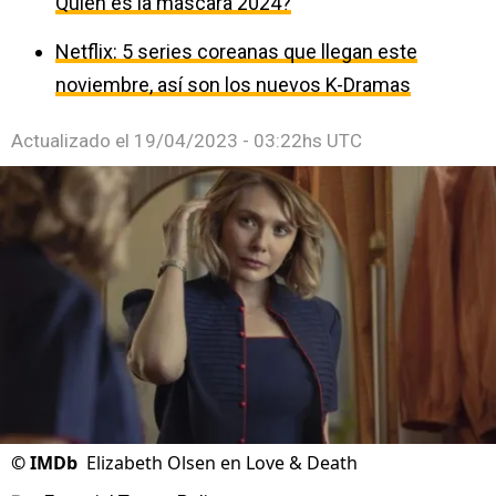
Quién es la máscara 2024?
Netflix: 5 series coreanas que llegan este
noviembre, así son los nuevos K-Dramas
Actualizado el
19/04/2023 - 03:22hs UTC
©
IMDb
Elizabeth Olsen en Love & Death