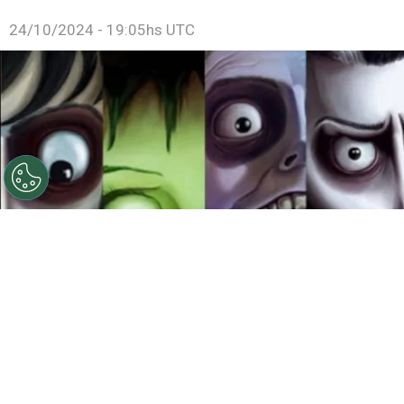
24/10/2024 - 19:05hs UTC
©
Ilustración: Instagram @franzvonmorrison
(www.behance.net/Morrison_Illustrator)
Películas de
Tm Burton
Por
Jacqueline Arteaga