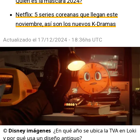
Quién es la máscara 2024?
Netflix: 5 series coreanas que llegan este
noviembre, así son los nuevos K-Dramas
Actualizado el
17/12/2024 - 18:36hs UTC
©
Disney imágenes
¿En qué año se ubica la TVA en Loki
y por qué usa un diseño antiguo?