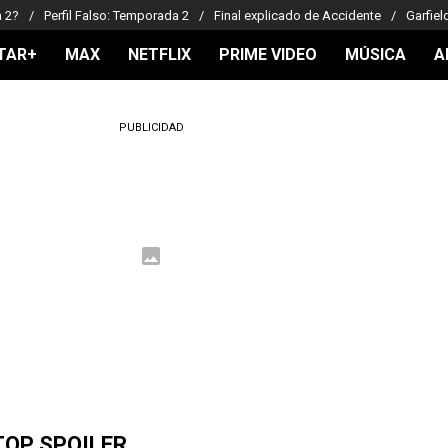
a 2?
Perfil Falso: Temporada 2
Final explicado de Accidente
Garfiel
TAR+
MAX
NETFLIX
PRIME VIDEO
MÚSICA
A
PUBLICIDAD
TOP SPOILER