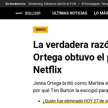
Es tendencia
:
Streaming: Estrenos del 23 al 31/8
El Encargado: Tem
ULTIMAS NOTICIAS
LO MÁS
SERIES
La verdadera raz
Ortega obtuvo el 
Netflix
Jenna Ortega brilló como Merlina en
por qué Tim Burton la escogió para 
¿Quién fue eliminado HOY 27 de o