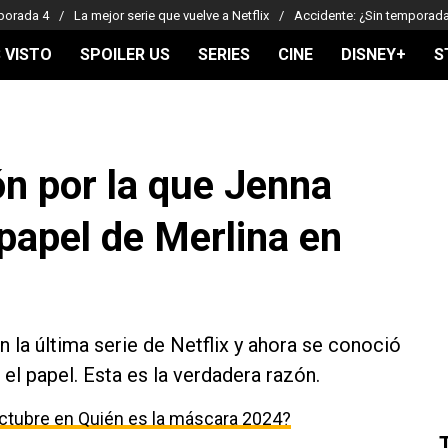
porada 4
La mejor serie que vuelve a Netflix
Accidente: ¿Sin temporad
 VISTO
SPOILER US
SERIES
CINE
DISNEY+
S
ón por la que Jenna
papel de Merlina en
 la última serie de Netflix y ahora se conoció
el papel. Esta es la verdadera razón.
ctubre en Quién es la máscara 2024?