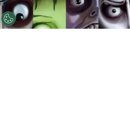
©
Ilustración: Instagram @franzvonmorrison
(www.behance.net/Morrison_Illustrator)
Películas de
Tm Burton
Por
Jacqueline Arteaga
Ver una película de Timothy Walter Burton, más
conocido en Hollywood como
Tim Burton
, es
sumergirte en un mundo mágico, poético y
muchas veces siniestro; con extraños