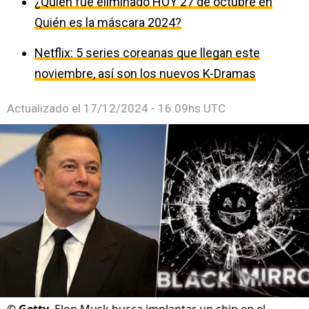
¿Quién fue eliminado HOY 27 de octubre en
Quién es la máscara 2024?
Netflix: 5 series coreanas que llegan este
noviembre, así son los nuevos K-Dramas
Actualizado el
17/12/2024 - 16:09hs UTC