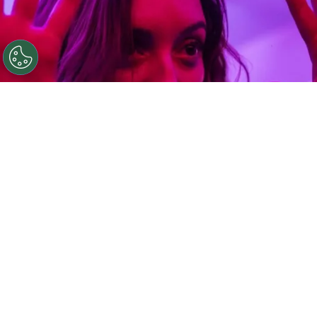
Se estrenó una comedia similar a Black Mirror en Prime
Video.
Por
Juan Ignacio Lofredo
Prime Video
,
una de las plataformas de
películas y series más reconocidas en el mundo,
se volvió tendencia mundial en las últimas