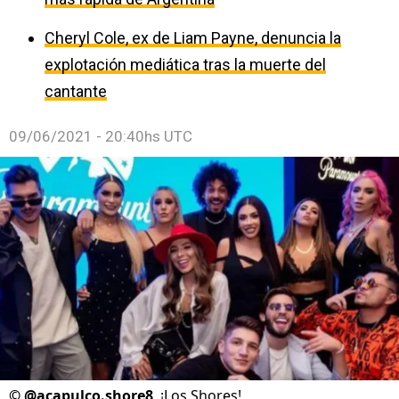
Cheryl Cole, ex de Liam Payne, denuncia la
explotación mediática tras la muerte del
cantante
09/06/2021 - 20:40hs UTC
©
@acapulco.shore8
¡Los Shores!