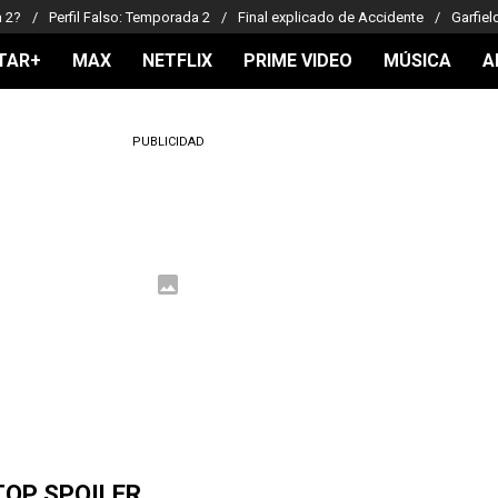
a 2?
Perfil Falso: Temporada 2
Final explicado de Accidente
Garfiel
TAR+
MAX
NETFLIX
PRIME VIDEO
MÚSICA
A
PUBLICIDAD
TOP SPOILER