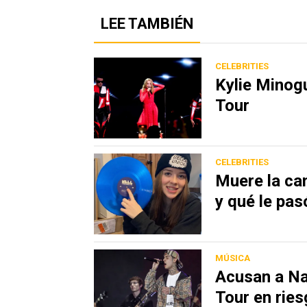
LEE TAMBIÉN
CELEBRITIES
Kylie Minogu
Tour
CELEBRITIES
Muere la can
y qué le pas
MÚSICA
Acusan a Na
Tour en rie