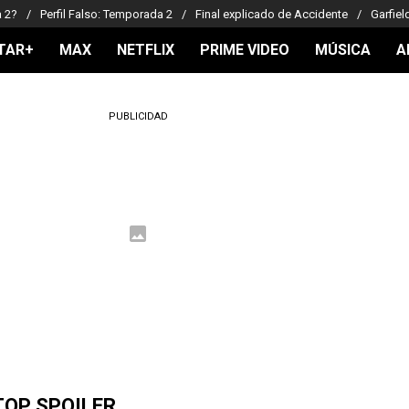
a 2?
Perfil Falso: Temporada 2
Final explicado de Accidente
Garfiel
TAR+
MAX
NETFLIX
PRIME VIDEO
MÚSICA
A
PUBLICIDAD
TOP SPOILER