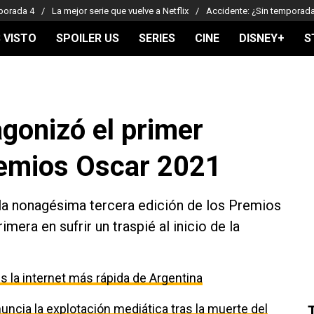
porada 4
La mejor serie que vuelve a Netflix
Accidente: ¿Sin temporad
 VISTO
SPOILER US
SERIES
CINE
DISNEY+
S
gonizó el primer
remios Oscar 2021
la nonagésima tercera edición de los Premios
mera en sufrir un traspié al inicio de la
 la internet más rápida de Argentina
uncia la explotación mediática tras la muerte del