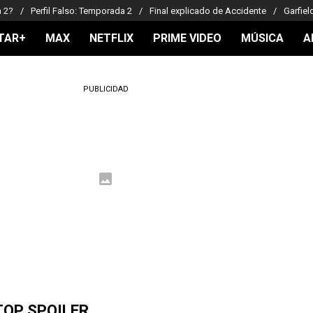
a 2?
Perfil Falso: Temporada 2
Final explicado de Accidente
Garfiel
TAR+
MAX
NETFLIX
PRIME VIDEO
MÚSICA
A
PUBLICIDAD
TOP SPOILER