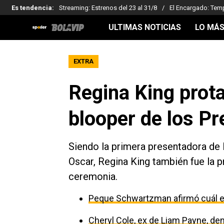
Es tendencia
:
Streaming: Estrenos del 23 al 31/8
El Encargado: Tem
ULTIMAS NOTICIAS
LO MÁS
EXTRA
Regina King prota
blooper de los P
Siendo la primera presentadora de 
Oscar, Regina King también fue la pri
ceremonia.
Peque Schwartzman afirmó cuál es
Cheryl Cole, ex de Liam Payne, den