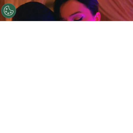
©
(Foto: StarzPlay)
Queer as Folk es la nueva serie de
StarzPlay.
Por
Este mes
StarzPlay
se lució con el estreno de
The Girl from the Plainville
,
una historia basada
en el aterrador caso de
Michelle Carter
y