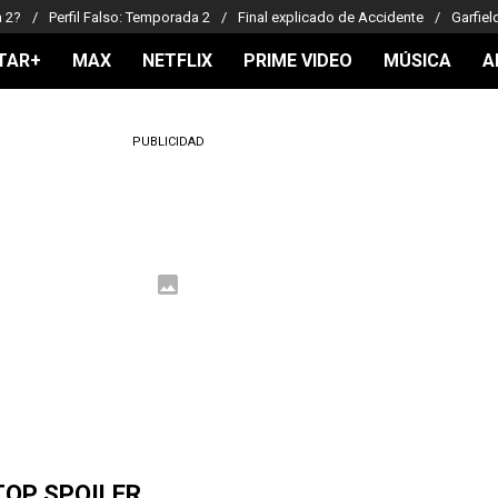
a 2?
Perfil Falso: Temporada 2
Final explicado de Accidente
Garfiel
TAR+
MAX
NETFLIX
PRIME VIDEO
MÚSICA
A
PUBLICIDAD
TOP SPOILER