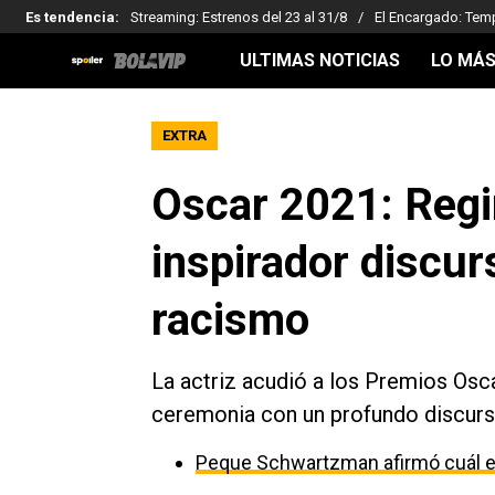
Es tendencia
:
Streaming: Estrenos del 23 al 31/8
El Encargado: Tem
ULTIMAS NOTICIAS
LO MÁS
EXTRA
Oscar 2021: Regi
inspirador discur
racismo
La actriz acudió a los Premios Osc
ceremonia con un profundo discurs
Peque Schwartzman afirmó cuál es