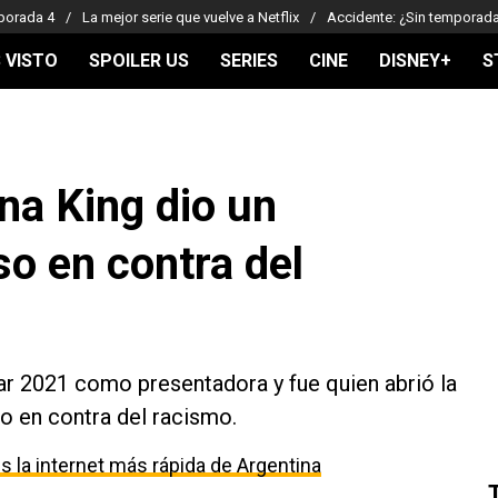
porada 4
La mejor serie que vuelve a Netflix
Accidente: ¿Sin temporad
 VISTO
SPOILER US
SERIES
CINE
DISNEY+
S
na King dio un
so en contra del
ar 2021 como presentadora y fue quien abrió la
o en contra del racismo.
 la internet más rápida de Argentina